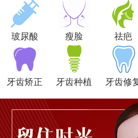
玻尿酸
瘦脸
祛疤
牙齿矫正
牙齿种植
牙齿修