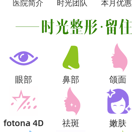
医院简介
时光团队
本月优惠
眼部
鼻部
颌面
fotona 4D
祛斑
嫩肤