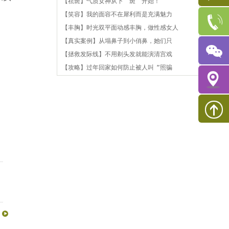
【祛斑】气质女神从下“斑”开始！
【笑容】我的面容不在犀利而是充满魅力
【丰胸】时光双平面动感丰胸，做性感女人
【真实案例】从塌鼻子到小俏鼻，她们只
【拯救发际线】不用剃头发就能演清宫戏
【攻略】过年回家如何防止被人叫“照骗
。
？