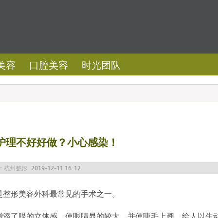
美容
口腔美容
时光团队
护理不好好做？小心感染！
：
杭州整形
2019-12-11 16:12
是整形美容外科最常见的手术之一。
增添了眼的立体感，使眼睛显的较大，并使睫毛上翘，给人以生