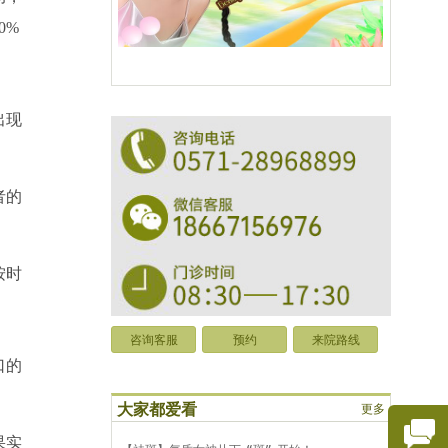
0%
出现
者的
按时
咨询客服
预约
来院路线
口的
大家都爱看
更多
果实