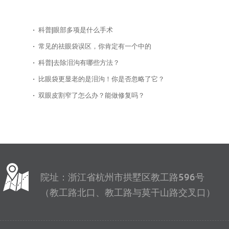
科普|眼部多项是什么手术
常见的祛眼袋误区，你肯定有一个中的
科普|去除泪沟有哪些方法？
比眼袋更显老的是泪沟！你是否忽略了它？
双眼皮割窄了怎么办？能做修复吗？
院址：浙江省杭州市拱墅区教工路596号
（教工路北口、教工路与莫干山路交叉口）