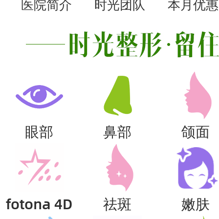
医院简介
时光团队
本月优惠
眼部
鼻部
颌面
fotona 4D
祛斑
嫩肤