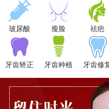
玻尿酸
瘦脸
祛疤
牙齿矫正
牙齿种植
牙齿修