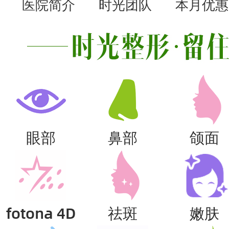
医院简介
时光团队
本月优惠
眼部
鼻部
颌面
fotona 4D
祛斑
嫩肤