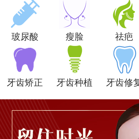
玻尿酸
瘦脸
祛疤
牙齿矫正
牙齿种植
牙齿修