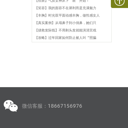
【祛斑】气质女神从下“斑”开始！
【笑容】我的面容不在犀利而是充满魅力
【丰胸】时光双平面动感丰胸，做性感女人
【真实案例】从塌鼻子到小俏鼻，她们只
【拯救发际线】不用剃头发就能演清宫戏
【攻略】过年回家如何防止被人叫“照骗
微信客服：18667156976