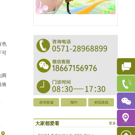
有色
下可
为两
料将
咨询客服
预约
来院路线
大家都爱看
更多
？