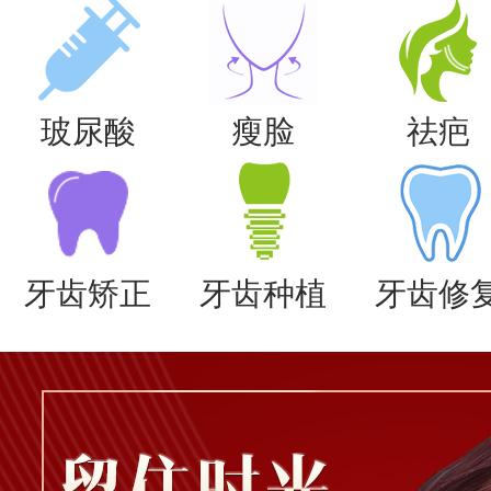
玻尿酸
瘦脸
祛疤
牙齿矫正
牙齿种植
牙齿修