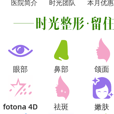
医院简介
时光团队
本月优惠
眼部
鼻部
颌面
fotona 4D
祛斑
嫩肤