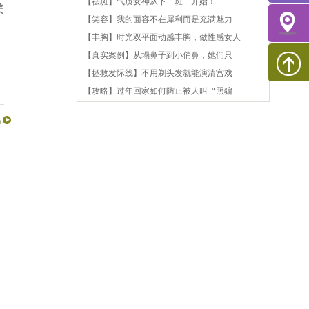
【祛斑】气质女神从下“斑”开始！
美
【笑容】我的面容不在犀利而是充满魅力
【丰胸】时光双平面动感丰胸，做性感女人
【真实案例】从塌鼻子到小俏鼻，她们只
【拯救发际线】不用剃头发就能演清宫戏
【攻略】过年回家如何防止被人叫“照骗
吗