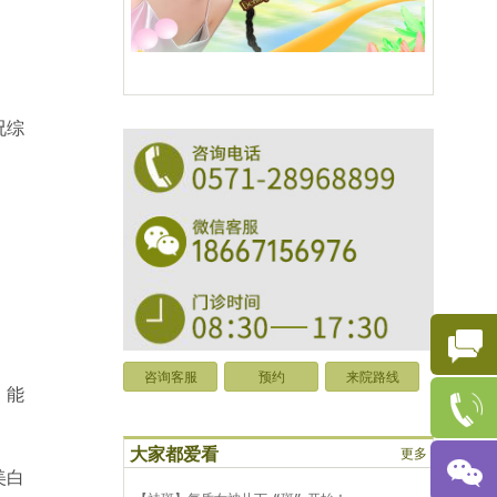
况综
咨询客服
预约
来院路线
，能
大家都爱看
更多
美白