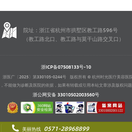
院址：浙江省杭州市拱墅区教工路596号
（教工路北口、教工路与莫干山路交叉口）
浙ICP备07508133号-10
浙医广〔2025〕第330105-0244号 版权所有 © 杭州时光医疗美容医
，不能做为诊断及医院的依据，如果有转载或引用本站文章涉及版权问题
浙公网安备
33010502003560
号
0571-28968899
美丽热线