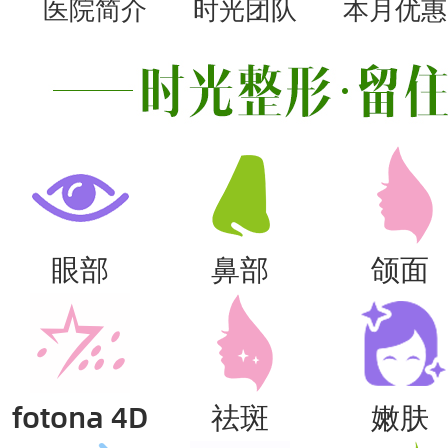
医院简介
时光团队
本月优惠
眼部
鼻部
颌面
fotona 4D
祛斑
嫩肤