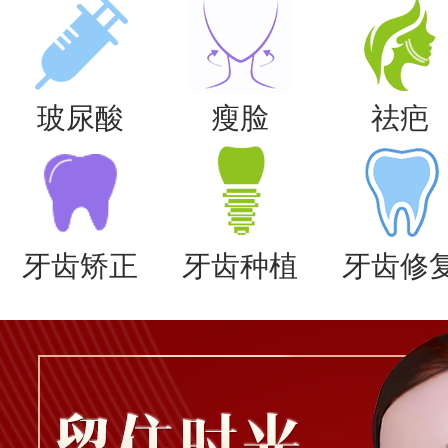
玻尿酸
瘦脸
祛疤
牙齿矫正
牙齿种植
牙齿修