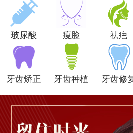
玻尿酸
瘦脸
祛疤
牙齿矫正
牙齿种植
牙齿修