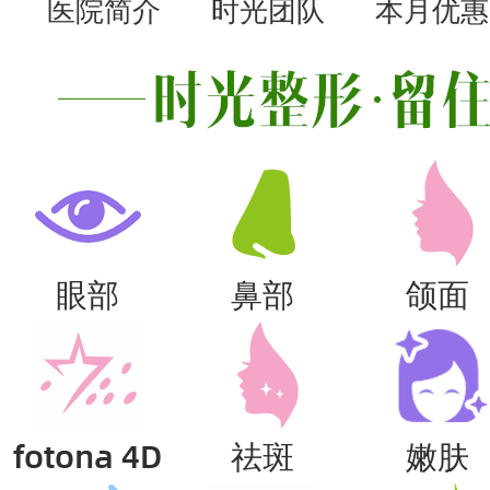
医院简介
时光团队
本月优惠
眼部
鼻部
颌面
fotona 4D
祛斑
嫩肤